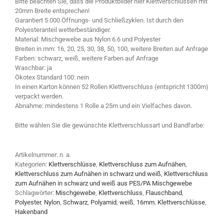
Bitte beachten Sie, dass die Produktbilder hier Klettverschlüssen mit
20mm Breite entsprechen!
Garantiert 5.000 Öffnungs- und Schließzyklen. Ist durch den
Polyesteranteil wetterbeständiger.
Material: Mischgewebe aus Nylon 6.6 und Polyester
Breiten in mm: 16, 20, 25, 30, 38, 50, 100, weitere Breiten auf Anfrage
Farben: schwarz, weiß, weitere Farben auf Anfrage
Waschbar: ja
Ökotex Standard 100: nein
In einen Karton können 52 Rollen Klettverschluss (entspricht 1300m)
verpackt werden.
Abnahme: mindestens 1 Rolle a 25m und ein Vielfaches davon.
Bitte wählen Sie die gewünschte Klettverschlussart und Bandfarbe:
Artikelnummer:
n. a.
Kategorien:
Klettverschlüsse
,
Klettverschluss zum Aufnähen
,
Klettverschluss zum Aufnähen in schwarz und weiß
,
Klettverschluss
zum Aufnähen in schwarz und weiß aus PES/PA Mischgewebe
Schlagwörter:
Mischgewebe
,
Klettverschluss
,
Flauschband
,
Polyester
,
Nylon
,
Schwarz
,
Polyamid
,
weiß
,
16mm
,
Klettverschlüsse
,
Hakenband