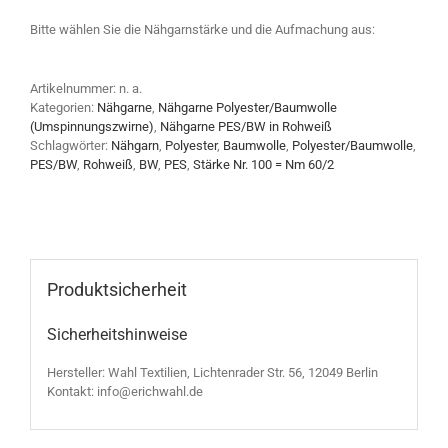
Bitte wählen Sie die Nähgarnstärke und die Aufmachung aus:
Artikelnummer:
n. a.
Kategorien:
Nähgarne
,
Nähgarne Polyester/Baumwolle
(Umspinnungszwirne)
,
Nähgarne PES/BW in Rohweiß
Schlagwörter:
Nähgarn
,
Polyester
,
Baumwolle
,
Polyester/Baumwolle
,
PES/BW
,
Rohweiß
,
BW
,
PES
,
Stärke Nr. 100 = Nm 60/2
Produktsicherheit
Sicherheitshinweise
Hersteller: Wahl Textilien, Lichtenrader Str. 56, 12049 Berlin
Kontakt: info@erichwahl.de