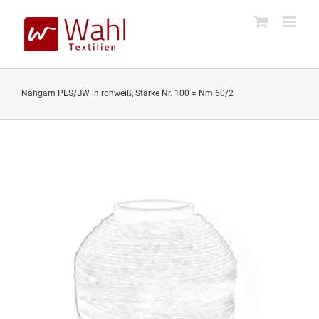
Skip
to
content
Nähgarn PES/BW in rohweiß, Stärke Nr. 100 = Nm 60/2