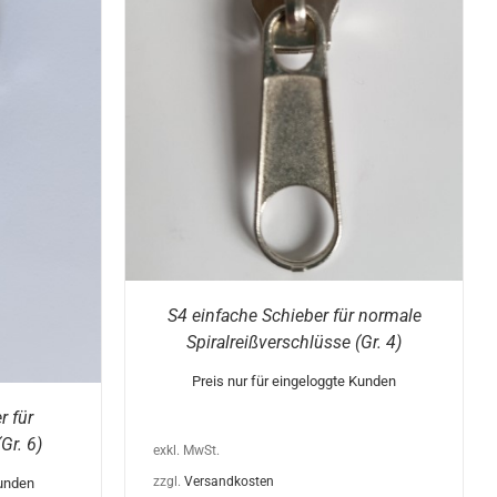
ESES
/
DETAILS
RODUKT
EIST
EHRERE
RIANTEN
F.
E
PTIONEN
ÖNNEN
F
ER
ODUKTSEITE
EWÄHLT
S4 einfache Schieber für normale
ERDEN
Spiralreißverschlüsse (Gr. 4)
Preis nur für eingeloggte Kunden
 für
Gr. 6)
exkl. MwSt.
zzgl.
Versandkosten
Kunden