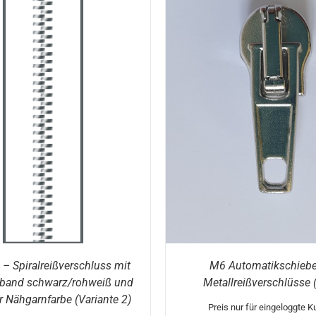
DI
OPTIONEN WÄHLEN
P
W
M
DIESES
TIONEN WÄHLEN
/
DETAILS
VA
PRODUKT
AU
WEIST
DI
MEHRERE
O
VARIANTEN
K
AUF.
AU
DIE
D
OPTIONEN
PR
KÖNNEN
G
AUF
W
DER
PRODUKTSEITE
GEWÄHLT
WERDEN
 – Spiralreißverschluss mit
M6 Automatikschieber
tband schwarz/rohweiß und
Metallreißverschlüsse (
r Nähgarnfarbe (Variante 2)
Preis nur für eingeloggte 