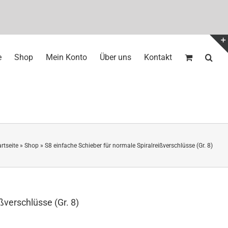
e
Shop
Mein Konto
Über uns
Kontakt
artseite
»
Shop
»
S8 einfache Schieber für normale Spiralreißverschlüsse (Gr. 8)
ßverschlüsse (Gr. 8)