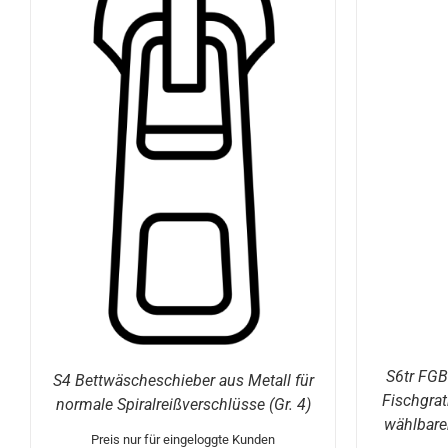
OPTIONEN WÄHLEN
/
DETAILS
OP
E
S6tr FGB
S4 Bettwäscheschieber aus Metall für
Fischgra
normale Spiralreißverschlüsse (Gr. 4)
wählbare
Preis nur für eingeloggte Kunden