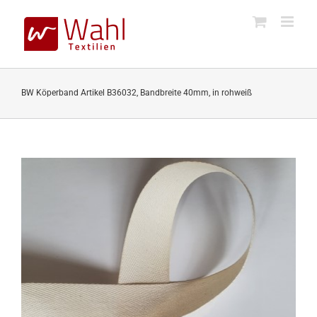
Skip
to
content
BW Köperband Artikel B36032, Bandbreite 40mm, in rohweiß