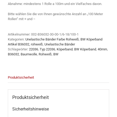
Abnahme: mindestens 1 Rolle a 100m und ein Vielfaches davon.
Bitte wählen Sie die von Ihnen gewünschte Anzahl an „100 Meter
Rollen“ mit + und –
Artikelnummer:
002-B36032-30-00-1/6-18/100-1
Kategorien:
Unelastische Bänder Farbe Rohweiß
,
BW Köperband
Artikel B36032, rohweiß
,
Unelastische Bänder
Schlagwörter:
22036
,
Typ 22036
,
Köperband
,
BW Köperband
,
40mm
,
B36032
,
Baumwolle
,
Rohweiß
,
BW
Produktsicherheit
Produktsicherheit
Sicherheitshinweise